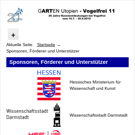
Aktuelle Seite:
Startseite
Start
Sponsoren, Förderer und Unterstützer
Spatula & Barcode: Foodways
Ausstellung/Führungen
Sponsoren, Förderer und Unterstützer
Programm
Künstler
Hessisches Ministerium für
Kooperationspartner
Wissenschaft und Kunst
Sponsoren, Förderer und Unterstützer
Presse
Fakten
Archiv
Wissenschaftsstadt Darmstadt
Datenschutz
Impressum