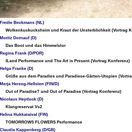
Fredie Beckmans (NL)
Wolkenkuckucksheim
und
Kraut der Unsterblichkeit
(Vortrag K
Moritz Dornauf (D)
Das Boot und das Himmelstor
Regina Frank (D/POR)
ILand
Performance und
The Art is Present
(Vortrag Konferenz)
Helga Franke (D)
Grüße aus dem Paradies
und
Paradiese-Gärten-Utopien
(Vortr
Merja Herzog-Hellsten (FIN/D)
Out of Paradise?
und
Out of Paradise
(Vortrag Konferenz)
Nicolaus Heyduck (D)
Klangreservat Vs2
Helina Hukkataival (FIN)
TOMORROWS FLOWERS
Performance
Claudia Kappenberg (D/GB)