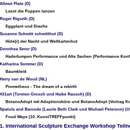
Allmut Plate (D)
Lasst die Puppen tanzen
Roger Rigorth (D)
Eggplant
und
Drache
Susanne Schmitt schmitthut (D)
Hüte(r) der Nacht
und
Weltkartenhut
Dorothea Seror (D)
Haderlumpen
Performance und
Alte Sachen
(Performance Konf
Katharina Sommer (D)
Baumkleid
Harry van de Woud (NL)
Prometheus - The dream of a rebirth
431art (Torsten Grosch und Haike Rausch) (D)
BotanoAdopt
mit Adoptionsbüro und
BotanoAdopt
(Vortrag K
Spatula and Barcode (Laurie Beth Clark und Michael Peterson) (
Food Ways
(10. KunstTREFFpunkt)
1. International Sculpture Exchange Workshop Teil