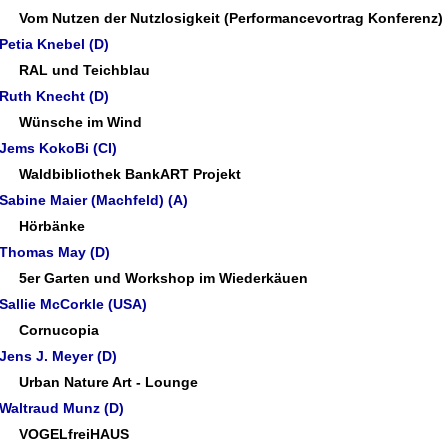
Vom Nutzen der Nutzlosigkeit
(Performancevortrag Konferenz)
Petia Knebel (D)
RAL
und
Teichblau
Ruth Knecht (D)
Wünsche im Wind
Jems KokoBi (CI)
Waldbibliothek
BankART Projekt
Sabine Maier (Machfeld) (A)
Hörbänke
Thomas May (D)
5er Garten
und
Workshop im Wiederkäuen
Sallie McCorkle (USA)
Cornucopia
Jens J. Meyer (D)
Urban Nature Art - Lounge
Waltraud Munz (D)
VOGELfreiHAUS