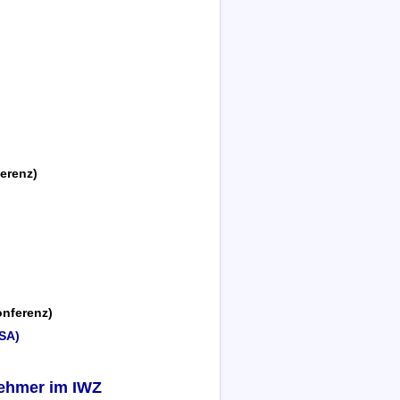
erenz)
onferenz)
USA)
nehmer im IWZ