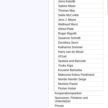
Jems KokoBi
Sabine Maier
Thomas May
Sallie McCorkle
Jens J. Meyer
Waltraud Munz
Allmut Plate
Roger Rigorth
Susanne Schmitt
Dorothea Seror
Katharina Sommer
Harry van de Woud
431art
Spatula and Barcode
Youko Kiga
Kouame Bahueba
Makouvia Kokou Ferdinand
Nemlin Nemlin Serge
Momine Paulin
Florian Huber
Kooperationspartner
Sponsoren, Förderer und
Unterstützer
Presse