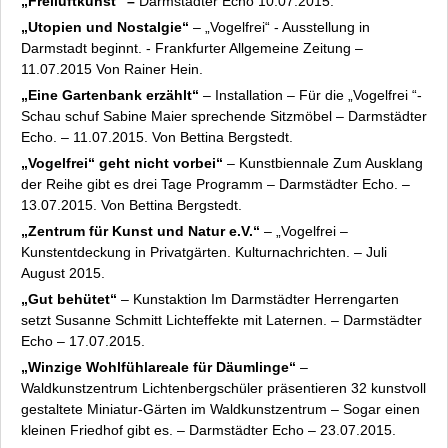
„Freiluftkunst“ –
Darmstädter Echo 10.07.2015.
„Utopien und Nostalgie“
– „Vogelfrei“ - Ausstellung in
Darmstadt beginnt. - Frankfurter Allgemeine Zeitung –
11.07.2015 Von Rainer Hein.
„Eine Gartenbank erzählt“
– Installation – Für die „Vogelfrei “-
Schau schuf Sabine Maier sprechende Sitzmöbel – Darmstädter
Echo. – 11.07.2015. Von Bettina Bergstedt.
„Vogelfrei“ geht nicht vorbei“
– Kunstbiennale Zum Ausklang
der Reihe gibt es drei Tage Programm – Darmstädter Echo. –
13.07.2015. Von Bettina Bergstedt.
„Zentrum für Kunst und Natur e.V.“
– „Vogelfrei –
Kunstentdeckung in Privatgärten. Kulturnachrichten. – Juli
August 2015.
„Gut behütet“
– Kunstaktion Im Darmstädter Herrengarten
setzt Susanne Schmitt Lichteffekte mit Laternen. – Darmstädter
Echo – 17.07.2015.
„Winzige Wohlfühlareale für Däumlinge“
–
Waldkunstzentrum Lichtenbergschüler präsentieren 32 kunstvoll
gestaltete Miniatur-Gärten im Waldkunstzentrum – Sogar einen
kleinen Friedhof gibt es. – Darmstädter Echo – 23.07.2015.