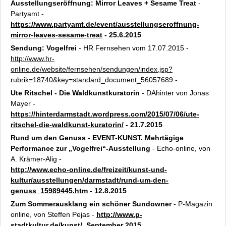
Ausstellungseröffnung: Mirror Leaves + Sesame Treat
-
Partyamt -
https://www.partyamt.de/event/ausstellungseroffnung-
mirror-leaves-sesame-treat
- 25.6.2015
Sendung: Vogelfrei
- HR Fernsehen vom 17.07.2015 -
http://www.hr-
online.de/website/fernsehen/sendungen/index.jsp?
rubrik=18740&key=standard_document_56057689
-
Ute Ritschel - Die Waldkunstkuratorin
- DAhinter von Jonas
Mayer -
https://hinterdarmstadt.wordpress.com/2015/07/06/ute-
ritschel-die-waldkunst-kuratorin/
- 21.7.2015
Rund um den Genuss
-
EVENT-KUNST. Mehrtägige
Performance zur „Vogelfrei“-Ausstellung
- Echo-online, von
A. Krämer-Alig -
http://www.echo-online.de/freizeit/kunst-und-
kultur/ausstellungen/darmstadt/rund-um-den-
genuss_15989445.htm
- 12.8.2015
Zum Sommerausklang ein schöner Sundowner
- P-Magazin
online, von Steffen Pejas -
http://www.p-
stadtkultur.de/kunst/
September 2015