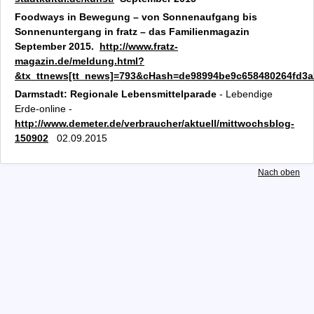
Foodways in Bewegung – von Sonnenaufgang bis
Sonnenuntergang in fratz – das Familienmagazin
September 2015.
http://www.fratz-
magazin.de/meldung.html?
&tx_ttnews[tt_news]=793&cHash=de98994be9c658480264fd3
Darmstadt: Regionale Lebensmittelparade
- Lebendige
Erde-online -
http://www.demeter.de/verbraucher/aktuell/mittwochsblog-
150902
02.09.2015
Nach oben