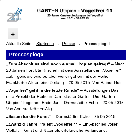
Aktuelle Seite:
Startseite
Presse
Pressespiegel
Start
Spatula & Barcode: Foodways
Pressespiegel
Ausstellung/Führungen
„Zum Abschluss sind noch einmal Utopien gefragt“
– Nach
Programm
20 Jahren hört Ute Ritschel mit dem Ausstellungen „Vogelfrei“
Künstler
auf. Irgendwie wird es aber weiter gehen mit der Reihe. –
Kooperationspartner
Frankfurter Allgemeine Zeitung – 20.05.2015. Von Rainer Hein.
Sponsoren, Förderer und Unterstützer
„Vogelfrei“ geht in die letzte Runde“
– Ausstellungen Das
elfte Projekt der Reihe in Darmstädter Gärten: Die „Garten-
Presse
Utopien“ beginnen Ende Juni. Darmstädter Echo – 20.05.2015.
Pressebilder
Von Annette Krämer-Alig.
Pressespiegel
„Sesam für die Kunst“
– Darmstädter Echo – 25.05.2015.
Pressemitteilungen
„Zwanzig Jahre Projekt „Vogelfrei““
– Ein Abschied voller
Fakten
Vielfalt – Kunst und Natur als erfolgreiche Verbindung. –