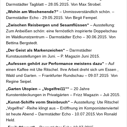
Archiv
Darmstädter Tagblatt – 28.05.2015. Von Max Strobel.
Datenschutz
„Wohin am Wochenende?“
– Unmissverständlich schön. –
Impressum
Darmstädter Echo - 29.05.2015. Von Birgit Fempel.
„Zwischen Reisbergen und Sesamflüssen“
– Ausstellung:
Zum Anbeißen schön: eine fernöstlich inspirierte Doppelschau
im Waldkunstzentrum – Darmstädter Echo – 30.06.2015. Von
Bettina Bergstedt.
„Der Geist als Markenzeichen“
– Darmstädter
Kunstausstellungen im Juni. – P. Magazin Juni 2015.
„Aufessen
gehört zur Performance meistens dazu“
– Auf
einen Kaffee mit Ute Ritschel. Ihre Arbeit dreht sich um Essen ,
Wald und Garten. – Frankfurter Rundschau – 09.07.2015 Von
Regine Seipel.
„Garten Utopien – „Vogelfrei11““
– 20 Jahre
Kunstentdeckungen in Privatgärten – Frizz Magazin – Juli 2015.
„Kunst-Schiffe vorm Steinbruch“
– Ausstellung: Ute Ritschel
„Vogelfrei“ -Reihe klingt aus – Eröffnung im Komponistenviertel
ist heute Abend – Darmstädter Echo - 10.07.2015.Von Ronald
Held.