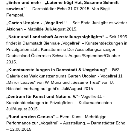
„Enten und mehr - „Laterne trägt Hut, Susanne Schmitt
sowieso““
– Darmstädter Echo 31.07.2015. Von Birgit
Femppel.
„Garten Utopien - „Vogelfrei““
– Seit Ende Juni gibt es wieder
Aktionen – Mathilde Juli/August.2015.
„Natur und Landschaft Ausstellungshighlights“ –
Seit 1995
findet in Darmstadt Biennale „Vogelfrei“ – Kunstentdeckungen in
Privatgärten statt. Kunsttermine Der Ausstellungsanzeiger
Deutschland Österreich Schweiz August/September/Oktober
2015.
„Kunstausstellungen in Darmstadt & Umgebung“
– IWZ
Galerie des Waldkunstzentrums Garten Utopien - Vogelfrei 11
„Mirror Leaves“ von W. Munz und „Sesame Treat“ von U.
Ritschel. Vorhang auf geht’s. Juli/August 2015.
„
Zentrum für Kunst und Natur e. V.“
- Vogelfrei11 -
Kunstentdeckungen in Privatgärten. – Kulturnachrichten –
Juli/August 2015.
„Rund um den Genuss“ –
Event Kunst Mehrtägige
Performance zur „Vogelfrei“ – Ausstellung. – Darmstädter Echo
– 12.08.2015.