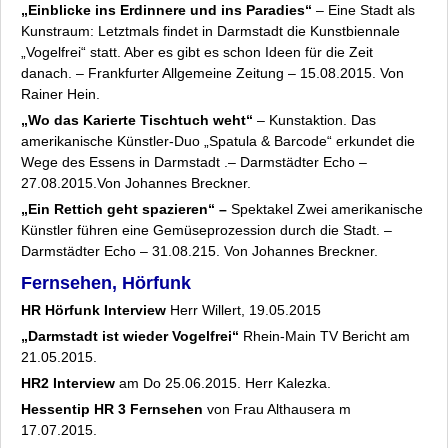
„Einblicke ins Erdinnere und ins Paradies“
– Eine Stadt als
Kunstraum: Letztmals findet in Darmstadt die Kunstbiennale
„Vogelfrei“ statt. Aber es gibt es schon Ideen für die Zeit
danach. – Frankfurter Allgemeine Zeitung – 15.08.2015. Von
Rainer Hein.
„Wo das Karierte Tischtuch weht“
– Kunstaktion. Das
amerikanische Künstler-Duo „Spatula & Barcode“ erkundet die
Wege des Essens in Darmstadt .– Darmstädter Echo –
27.08.2015.Von Johannes Breckner.
„Ein Rettich geht spazieren“ –
Spektakel Zwei amerikanische
Künstler führen eine Gemüseprozession durch die Stadt. –
Darmstädter Echo – 31.08.215. Von Johannes Breckner.
Fernsehen, Hörfunk
HR Hörfunk Interview
Herr Willert, 19.05.2015
„Darmstadt ist wieder Vogelfrei“
Rhein-Main TV Bericht am
21.05.2015.
HR2 Interview
am Do 25.06.2015. Herr Kalezka.
Hessentip HR 3 Fernsehen
von Frau Althausera m
17.07.2015.