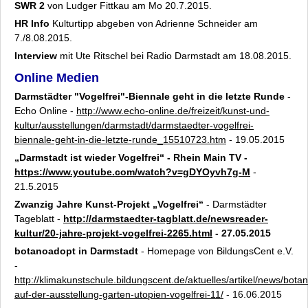
SWR 2
von Ludger Fittkau am Mo 20.7.2015.
HR Info
Kulturtipp abgeben von Adrienne Schneider am
7./8.08.2015.
Interview
mit Ute Ritschel bei Radio Darmstadt am 18.08.2015.
Online Medien
Darmstädter "Vogelfrei"-Biennale geht in die letzte Runde
-
Echo Online -
http://www.echo-online.de/freizeit/kunst-und-
kultur/ausstellungen/darmstadt/darmstaedter-vogelfrei-
biennale-geht-in-die-letzte-runde_15510723.htm
- 19.05.2015
„Darmstadt ist wieder Vogelfrei“ - Rhein Main TV -
https://www.youtube.com/watch?v=gDYOyvh7g-M
-
21.5.2015
Zwanzig Jahre Kunst-Projekt „Vogelfrei“
- Darmstädter
Tageblatt -
http://darmstaedter-tagblatt.de/newsreader-
kultur/20-jahre-projekt-vogelfrei-2265.html
- 27.05.2015
botanoadopt in Darmstadt
- Homepage von BildungsCent e.V.
-
http://klimakunstschule.bildungscent.de/aktuelles/artikel/news/bota
auf-der-ausstellung-garten-utopien-vogelfrei-11/
- 16.06.2015