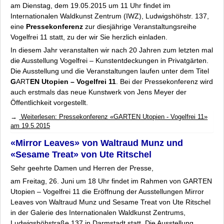
am Dienstag, dem 19.05.2015 um 11 Uhr findet im
Internationalen Waldkunst Zentrum (IWZ), Ludwigshöhstr. 137,
eine
Pressekonferenz
zur diesjährige Veranstaltungsreihe
Vogelfrei 11
statt, zu der wir Sie herzlich einladen.
In diesem Jahr veranstalten wir nach 20 Jahren zum letzten mal
die Ausstellung
Vogelfrei – Kunstentdeckungen in Privatgärten
.
Die Ausstellung und die Veranstaltungen laufen unter dem Titel
G
ART
EN Utopien – Vogelfrei 11
. Bei der Pressekonferenz wird
auch erstmals das neue Kunstwerk von Jens Meyer der
Öffentlichkeit vorgestellt.
Weiterlesen: Pressekonferenz «GARTEN Utopien - Vogelfrei 11»
am 19.5.2015
«Mirror Leaves» von Waltraud Munz und
«Sesame Treat» von Ute Ritschel
Sehr geehrte Damen und Herren der Presse,
am Freitag, 26. Juni um 18 Uhr findet im Rahmen von
GARTEN
Utopien – Vogelfrei 11
die Eröffnung der Ausstellungen
Mirror
Leaves
von Waltraud Munz und
Sesame Treat
von Ute Ritschel
in der Galerie des Internationalen Waldkunst Zentrums,
Ludwigshöhstraße 137 in Darmstadt statt. Die Ausstellung