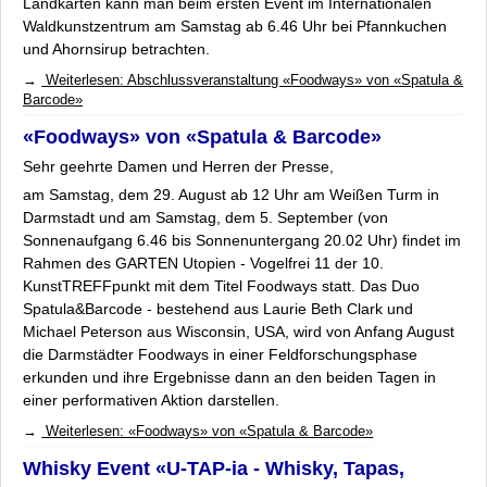
Landkarten kann man beim ersten Event im Internationalen
Waldkunstzentrum am Samstag ab 6.46 Uhr bei Pfannkuchen
und Ahornsirup betrachten.
Weiterlesen: Abschlussveranstaltung «Foodways» von «Spatula &
Barcode»
«Foodways» von «Spatula & Barcode»
Sehr geehrte Damen und Herren der Presse,
am Samstag, dem 29. August ab 12 Uhr am Weißen Turm in
Darmstadt und am Samstag, dem 5. September (von
Sonnenaufgang 6.46 bis Sonnenuntergang 20.02 Uhr) findet im
Rahmen des GARTEN Utopien - Vogelfrei 11 der 10.
KunstTREFFpunkt mit dem Titel
Foodways
statt. Das Duo
Spatula&Barcode
- bestehend aus Laurie Beth Clark und
Michael Peterson aus Wisconsin, USA, wird von Anfang August
die Darmstädter
Foodways
in einer Feldforschungsphase
erkunden und ihre Ergebnisse dann an den beiden Tagen in
einer performativen Aktion darstellen.
Weiterlesen: «Foodways» von «Spatula & Barcode»
Whisky Event «U-TAP-ia - Whisky, Tapas,