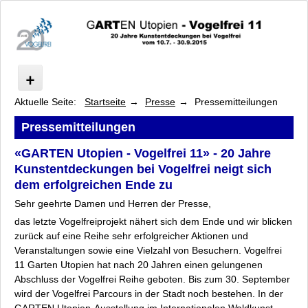
Aktuelle Seite:
Startseite
Presse
Pressemitteilungen
Start
Spatula & Barcode: Foodways
Pressemitteilungen
Ausstellung/Führungen
«GARTEN Utopien - Vogelfrei 11» - 20 Jahre
Programm
Kunstentdeckungen bei Vogelfrei neigt sich
Künstler
dem erfolgreichen Ende zu
Kooperationspartner
Sehr geehrte Damen und Herren der Presse,
Sponsoren, Förderer und Unterstützer
das letzte Vogelfreiprojekt nähert sich dem Ende und wir blicken
Presse
zurück auf eine Reihe sehr erfolgreicher Aktionen und
Pressebilder
Veranstaltungen sowie eine Vielzahl von Besuchern. Vogelfrei
Pressespiegel
11
Garten Utopien
hat nach 20 Jahren einen gelungenen
Pressemitteilungen
Abschluss der Vogelfrei Reihe geboten. Bis zum 30. September
wird der Vogelfrei Parcours in der Stadt noch bestehen. In der
Fakten
GARTEN Utopien-Ausstellung
im Internationalen Waldkunst