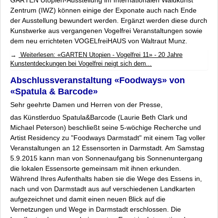
Archiv
Zentrum (IWZ) können einige der Exponate auch nach Ende
Datenschutz
der Ausstellung bewundert werden. Ergänzt werden diese durch
Impressum
Kunstwerke aus vergangenen Vogelfrei Veranstaltungen sowie
dem neu errichteten
VOGELfreiHAUS
von Waltraut Munz.
Weiterlesen: «GARTEN Utopien - Vogelfrei 11» - 20 Jahre
Kunstentdeckungen bei Vogelfrei neigt sich dem...
Abschlussveranstaltung «Foodways» von
«Spatula & Barcode»
Sehr geehrte Damen und Herren von der Presse,
das Künstlerduo Spatula&Barcode (Laurie Beth Clark und
Michael Peterson) beschließt seine 5-wöchige Recherche und
Artist Residency zu "Foodways Darmstadt" mit einem Tag voller
Veranstaltungen an 12 Essensorten in Darmstadt. Am Samstag
5.9.2015 kann man von Sonnenaufgang bis Sonnenuntergang
die lokalen Essensorte gemeinsam mit ihnen erkunden.
Während Ihres Aufenthalts haben sie die Wege des Essens in,
nach und von Darmstadt aus auf verschiedenen Landkarten
aufgezeichnet und damit einen neuen Blick auf die
Vernetzungen und Wege in Darmstadt erschlossen. Die