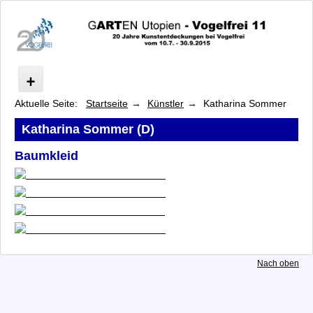
Aktuelle Seite:
Startseite
Künstler
Katharina Sommer
Start
Spatula & Barcode: Foodways
Katharina Sommer (D)
Ausstellung/Führungen
Baumkleid
Programm
Künstler
Fredie Beckmans
Moritz Dornauf
Regina Frank
Helga Franke
Merja Herzog-Hellsten
Nach oben
Nicolaus Heyduck
Helina Hukkataival