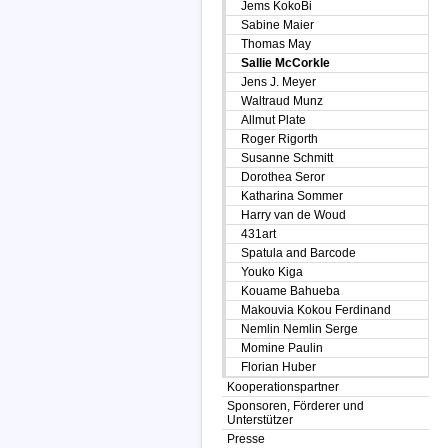
Jems KokoBi
Sabine Maier
Thomas May
Sallie McCorkle
Jens J. Meyer
Waltraud Munz
Allmut Plate
Roger Rigorth
Susanne Schmitt
Dorothea Seror
Katharina Sommer
Harry van de Woud
431art
Spatula and Barcode
Youko Kiga
Kouame Bahueba
Makouvia Kokou Ferdinand
Nemlin Nemlin Serge
Momine Paulin
Florian Huber
Kooperationspartner
Sponsoren, Förderer und
Unterstützer
Presse