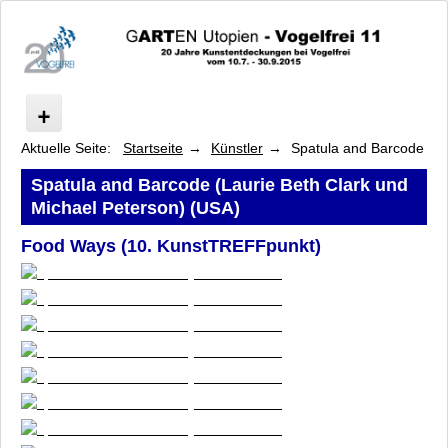
Aktuelle Seite:
Startseite
Künstler
Spatula and Barcode
Start
Spatula & Barcode: Foodways
Spatula and Barcode (Laurie Beth Clark und
Ausstellung/Führungen
Michael Peterson) (USA)
Programm
Food Ways
(10. KunstTREFFpunkt)
Künstler
Fredie Beckmans
Moritz Dornauf
Regina Frank
Helga Franke
Merja Herzog-Hellsten
Nicolaus Heyduck
Helina Hukkataival