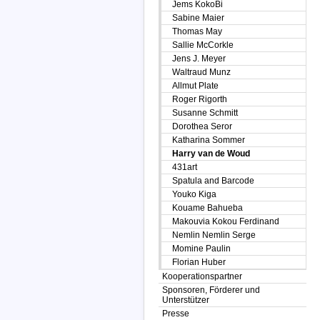
Jems KokoBi
Sabine Maier
Thomas May
Sallie McCorkle
Jens J. Meyer
Waltraud Munz
Allmut Plate
Roger Rigorth
Susanne Schmitt
Dorothea Seror
Katharina Sommer
Harry van de Woud
431art
Spatula and Barcode
Youko Kiga
Kouame Bahueba
Makouvia Kokou Ferdinand
Nemlin Nemlin Serge
Momine Paulin
Florian Huber
Kooperationspartner
Sponsoren, Förderer und
Unterstützer
Presse